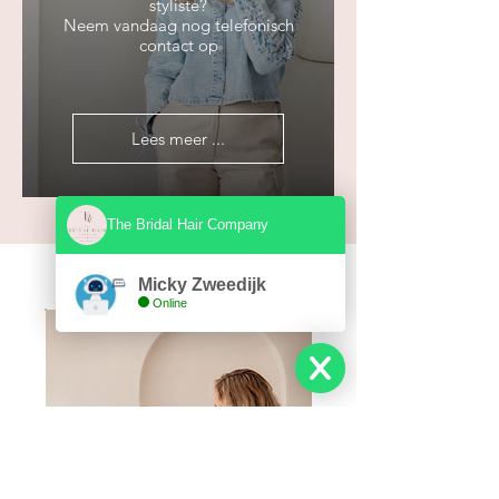
styliste?
Neem vandaag nog telefonisch
contact op
Lees meer ...
The Bridal Hair Company
Micky Zweedijk
Online