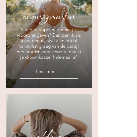
arrangementen
Sta je te popelen om het ja-
woord te geven? Dan ben ik als
jouw beauty stylist én bridal
hairstylist graag van de partij!
Een bruidshaaraccessoire maakt
je droomkapsel helemaal af.
Lees meer ...
Hair