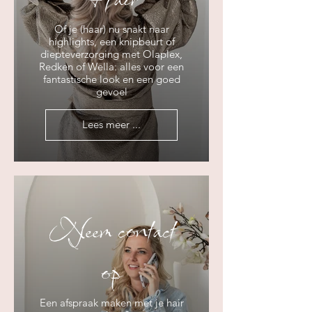
Of je (haar) nu snakt naar
highlights, een knipbeurt of
diepteverzorging met Olaplex,
Redken of Wella: alles voor een
fantastische look en een goed
gevoel
Lees meer ...
Neem contact
op
Een afspraak maken met je hair