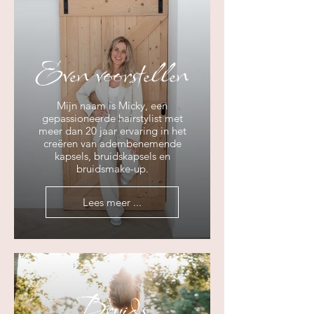
Even voorstellen
Mijn naam is Micky, een
gepassioneerde hairstylist met
meer dan 20 jaar ervaring in het
creëren van adembenemende
kapsels, bruidskapsels en
bruidsmake-up.
Lees meer ...
Bruids